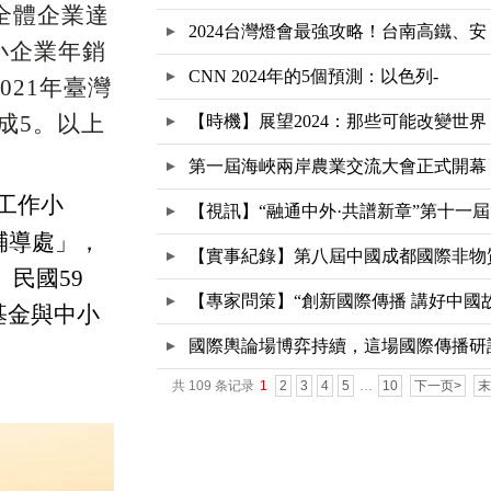
占全體企業達
2024台灣燈會最強攻略！台南高鐵、安
小企業年銷
CNN 2024年的5個預測：以色列-
021年臺灣
成5。以上
【時機】展望2024：那些可能改變世界
第一屆海峽兩岸農業交流大會正式開幕
導工作小
【視訊】“融通中外·共譜新章”第十一屆
輔導處」，
【實事紀錄】第八屆中國成都國際非物
民國59
文
【專家問策】“創新國際傳播 講好中國
基金與中小
國際輿論場博弈持續，這場國際傳播研
共 109 条记录
1
2
3
4
5
…
10
下一页>
末
會