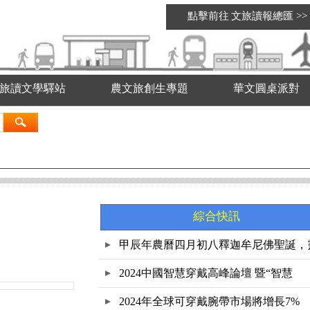
點擊前往
文旅讀報總匯
>>
旅讀文學驛站
農文旅創生專題
華文圓桌派對
綜合快訊
甲辰年農曆四月初八釋迦牟尼佛聖誕，
鷲
2024中國智慧穿戴高峰論壇 暨“智慧
2024年全球可穿戴腕帶市場將增長7%