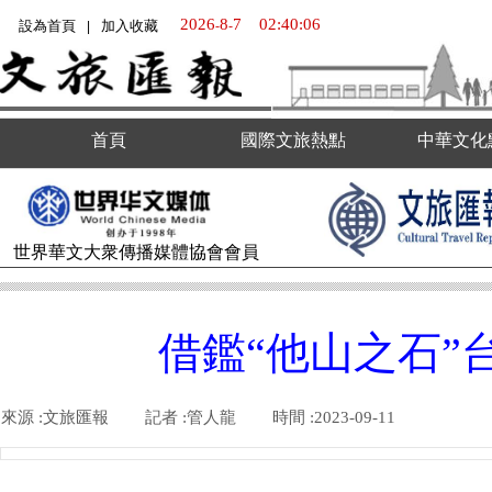
2026
8
7
02:40:06
設為首頁
加入收藏
-
-
|
首頁
國際文旅熱點
中華文化
世界華文大衆傳播媒體
協會會員
借鑑“他山之石”
來源 :
文旅匯報
|
記者 :
管人龍
|
時間 :
2023-09-11
|
|
|