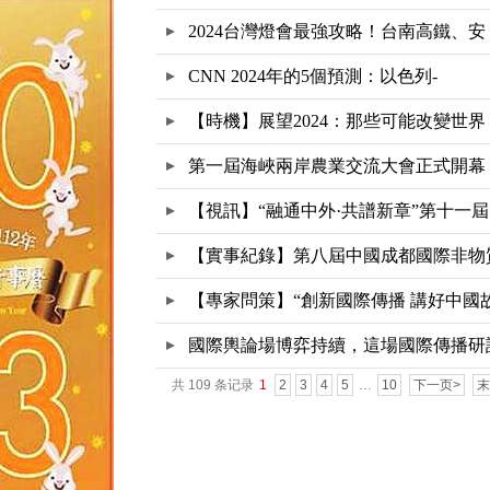
2024台灣燈會最強攻略！台南高鐵、安
CNN 2024年的5個預測：以色列-
【時機】展望2024：那些可能改變世界
第一屆海峽兩岸農業交流大會正式開幕
【視訊】“融通中外·共譜新章”第十一屆
【實事紀錄】第八屆中國成都國際非物
文
【專家問策】“創新國際傳播 講好中國
國際輿論場博弈持續，這場國際傳播研
共 109 条记录
1
2
3
4
5
…
10
下一页>
末
會