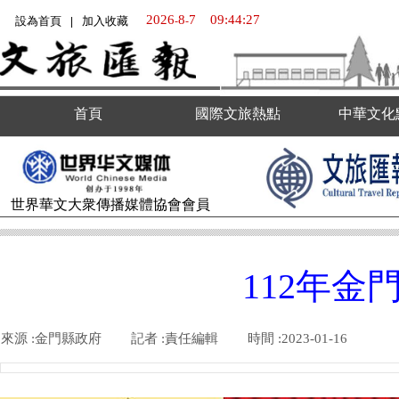
2026
8
7
09:44:27
設為首頁
加入收藏
-
-
|
首頁
國際文旅熱點
中華文化
世界華文大衆傳播媒體
協會會員
112年
來源 :
金門縣政府
|
記者 :
責任編輯
|
時間 :
2023-01-16
|
|