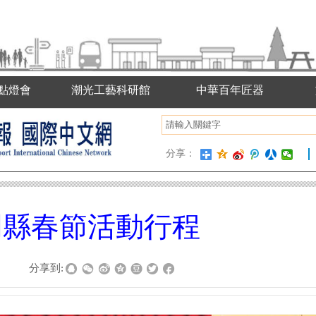
點燈會
潮光工藝科研館
中華百年匠器
分享：
金門縣春節活動行程
|
分享到: