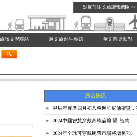
點擊前往
文旅讀報總匯
>>
旅讀文學驛站
農文旅創生專題
華文圓桌派對
綜合快訊
甲辰年農曆四月初八釋迦牟尼佛聖誕，
鷲
2024中國智慧穿戴高峰論壇 暨“智慧
2024年全球可穿戴腕帶市場將增長7%