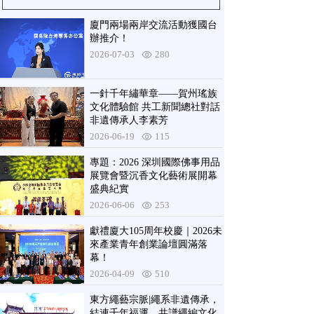
廈門兩場兩岸交流活動獲國台
辦推介！
2026-07-03
280
一針千年繡華章——賀州瑤族
文化體驗館 共工新聞總社對話
非遺傳承人李素芳
2026-06-19
115
專題：2026 深圳國際佛事用品
展覽會暨沉香文化藝術展開幕
盛典紀實
2026-06-06
253
獻禮廈大105周年校慶｜2026未
來產業青年創業論壇圓滿落
幕！
2026-04-09
510
東方繩藝宗脈|繩系非遺傳承，
結連千年福運，共譜繩編文化