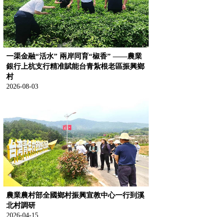
一渠金融“活水” 兩岸同育“椒香” ——農業
銀行上杭支行精准賦能台青紮根老區振興鄉
村
2026-08-03
農業農村部全國鄉村振興宣教中心一行到溪
北村調研
2026-04-15