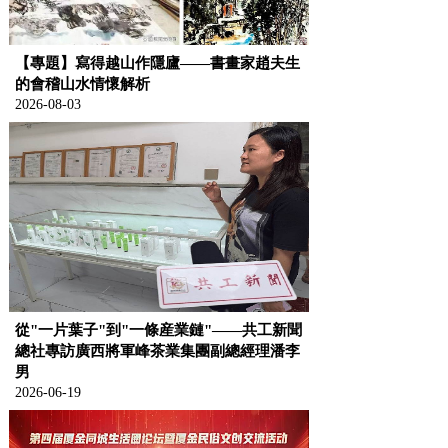
【專題】寫得越山作隱廬——書畫家趙夫生
的會稽山水情懷解析
2026-08-03
從"一片葉子"到"一條産業鏈"——共工新聞
總社專訪廣西將軍峰茶業集團副總經理潘李
男
2026-06-19