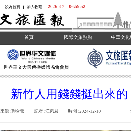
2026
8
7
06:59:53
設為首頁
加入收藏
-
-
|
首頁
國際文旅熱點
中華文化
世界華文大衆傳播媒體
協會會員
新竹人用錢錢挺出來的 
來源 :
聯合報
|
記者 :
江佩君
|
時間 :
2024-12-10
|
|
|