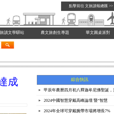
點擊前往
文旅讀報總匯
>>
旅讀文學驛站
農文旅創生專題
華文圓桌派對
達成
綜合快訊
甲辰年農曆四月初八釋迦牟尼佛聖誕，
鷲
2024中國智慧穿戴高峰論壇 暨“智慧
2024年全球可穿戴腕帶市場將增長7%