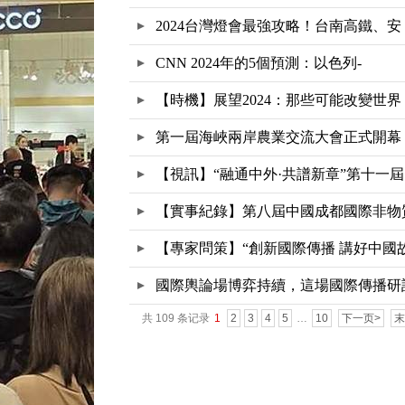
2024台灣燈會最強攻略！台南高鐵、安
CNN 2024年的5個預測：以色列-
【時機】展望2024：那些可能改變世界
第一屆海峽兩岸農業交流大會正式開幕
【視訊】“融通中外·共譜新章”第十一屆
【實事紀錄】第八屆中國成都國際非物
文
【專家問策】“創新國際傳播 講好中國
國際輿論場博弈持續，這場國際傳播研
共 109 条记录
1
2
3
4
5
…
10
下一页>
末
會