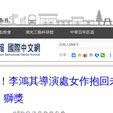
點燈會
潮光工藝科研館
中華百年匠器
分享：
！李鴻其導演處女作抱回
獅獎