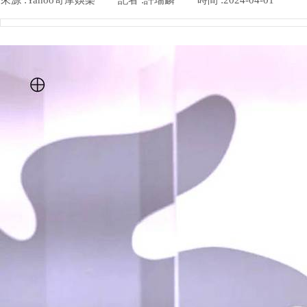
來源 :
Yahoo奇摩娛樂
|
記者 :
許瑞麟
|
時間 :
2024-04-01
|