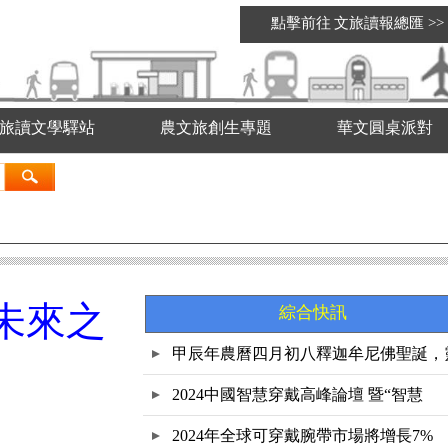
點擊前往
文旅讀報總匯
>>
旅讀文學驛站
農文旅創生專題
華文圓桌派對
未來之
綜合快訊
甲辰年農曆四月初八釋迦牟尼佛聖誕，
鷲
2024中國智慧穿戴高峰論壇 暨“智慧
2024年全球可穿戴腕帶市場將增長7%