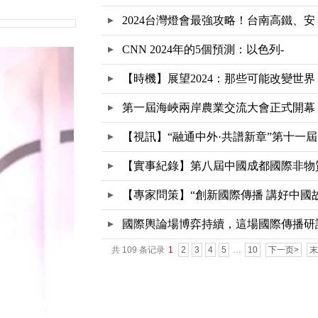
2024台灣燈會最強攻略！台南高鐵、安
CNN 2024年的5個預測：以色列-
【時機】展望2024：那些可能改變世界
第一屆海峽兩岸農業交流大會正式開幕
【視訊】“融通中外·共譜新章”第十一屆
【實事紀錄】第八屆中國成都國際非物
文
【專家問策】“創新國際傳播 講好中國
國際輿論場博弈持續，這場國際傳播研
共 109 条记录
1
2
3
4
5
…
10
下一页>
末
會