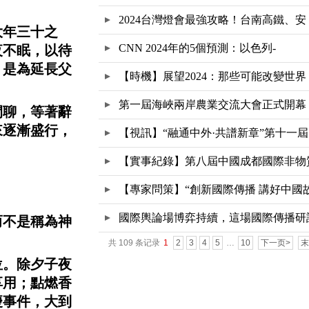
2024台灣燈會最強攻略！台南高鐵、安
大年三十
之
CNN 2024年的5個預測：以色列-
夜不眠，以待
，是為延長父
【時機】展望2024：那些可能改變世界
第一屆海峽兩岸農業交流大會正式開幕
閒聊，等著辭
來逐漸盛行，
【視訊】“融通中外·共譜新章”第十一屆
【實事紀錄】第八屆中國成都國際非物
文
【專家問策】“創新國際傳播 講好中國
國際輿論場博弈持續，這場國際傳播研
而不是稱為神
共 109 条记录
1
2
3
4
5
…
10
下一页>
末
會
位。除夕子夜
享用；點燃香
慶事件，大到