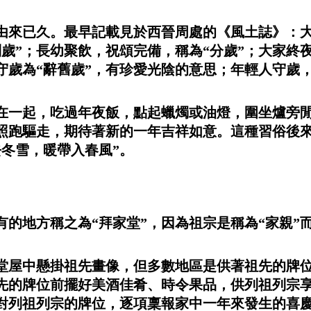
由來已久。最早記載見於西晉周處的《風土誌》：
別歲”；長幼聚飲，祝頌完備，稱為“分歲”；大家終
守歲為“辭舊歲”，有珍愛光陰的意思；年輕人守歲
聚在一起，吃過年夜飯，點起蠟燭或油燈，圍坐爐旁
照跑驅走，期待著新的一年吉祥如意。這種習俗後
去冬雪，暖帶入春風”。
的地方稱之為“拜家堂”，因為祖宗是稱為“家親”
堂屋中懸掛祖先畫像，但多數地區是供著祖先的牌
先的牌位前擺好美酒佳肴、時令果品，供列祖列宗
對列祖列宗的牌位，逐項稟報家中一年來發生的喜