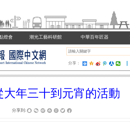
點燈會
潮光工藝科研館
中華百年匠器
分享：
從大年三十到元宵的活動
|
分享到: