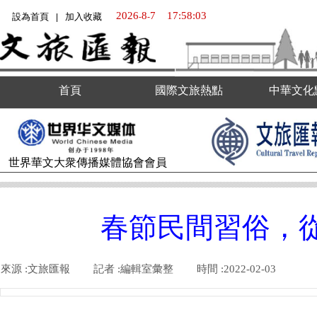
2026
8
7
17:58:03
設為首頁
加入收藏
-
-
|
首頁
國際文旅熱點
中華文化
世界華文大衆傳播媒體
協會會員
春節民間習俗，
來源 :
文旅匯報
|
記者 :
編輯室彙整
|
時間 :
2022-02-03
|
|