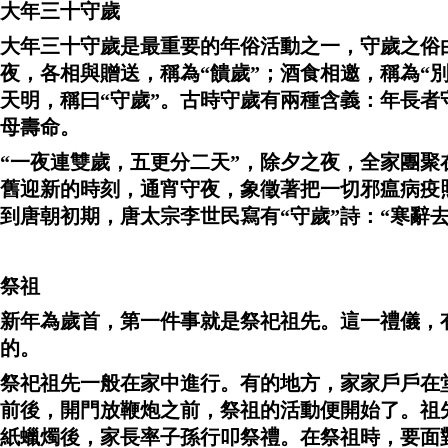
大年三十守歲
大年三十
守歲是最重要的年俗活動之一，守歲之俗
夜，各相與贈送，稱為“饋歲”；酒食相邀，稱為“
天明，稱曰“守歲”。古時守歲有兩種含義：年長者
母壽命。
“一夜連雙歲，五更分二天”，除夕之夜，全家團
舊迎新的時刻，通宵守夜，象徵著把一切邪瘟病疫
到唐朝初期，唐太宗李世民寫有“守歲”詩：“寒辭
祭祖
新年為歲首，第一件事就是祭祀祖先。這一禮儀，有
的。
祭祀祖先一般在家中進行。有的地方，家家戶戶在
前後，開門放鞭炮之前，祭祖的活動便開始了。祖
紙蠟燭後，家長率子孫行叩祭禮。在祭祖時，要面