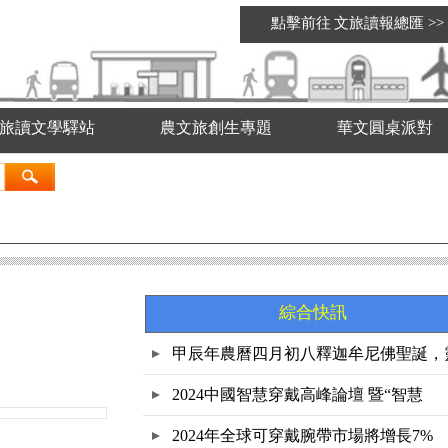
點擊前往
文旅讀報總匯
>>
旅讀文學驛站
農文旅創生專題
華文圓桌派對
綜合快訊
甲辰年農曆四月初八釋迦牟尼佛聖誕，
鷲
2024中國智慧穿戴高峰論壇 暨“智慧
2024年全球可穿戴腕帶市場將增長7%