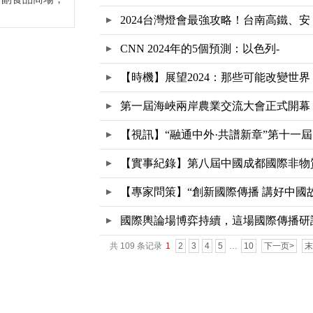
2024台灣燈會最強攻略！台南高鐵、安
CNN 2024年的5個預測：以色列-
【時機】展望2024：那些可能改變世界
第一屆海峽兩岸農業交流大會正式開幕
【視訊】“融通中外·共譜新章”第十一屆
【實事紀錄】第八屆中國成都國際非物
文
【專家問策】“創新國際傳播 講好中國
國際輿論場博弈持續，這場國際傳播研
共 109 条记录
1
2
3
4
5
…
10
下一页>
末
會