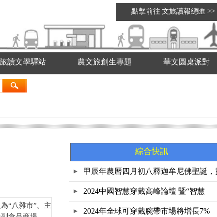
點擊前往
文旅讀報總匯
>>
旅讀文學驛站
農文旅創生專題
華文圓桌派對
綜合快訊
甲辰年農曆四月初八釋迦牟尼佛聖誕，
鷲
2024中國智慧穿戴高峰論壇 暨“智慧
為“八雜市”。主
2024年全球可穿戴腕帶市場將增長7%
合副食品商場，