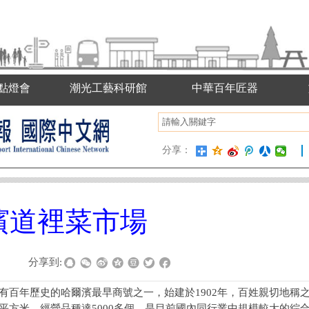
點燈會
潮光工藝科研館
中華百年匠器
分享：
濱道裡菜市場
|
分享到:
有百年歷史的哈爾濱最早商號之一，始建於1902年，百姓親切地稱之
0平方米，經營品種達5000多個，是目前國內同行業中規模較大的綜