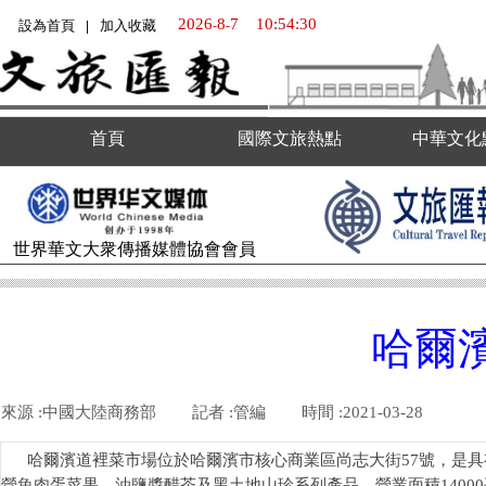
2026
8
7
10:54:31
設為首頁
加入收藏
-
-
|
首頁
國際文旅熱點
中華文化
世界華文大衆傳播媒體
協會會員
哈爾
來源 :
中國大陸商務部
|
記者 :
管編
|
時間 :
2021-03-28
|
|
哈爾濱道裡菜市場位於哈爾濱市核心商業區尚志大街57號，是具
營魚肉蛋菜果、油鹽醬醋茶及黑土地山珍系列產品，營業面積1400