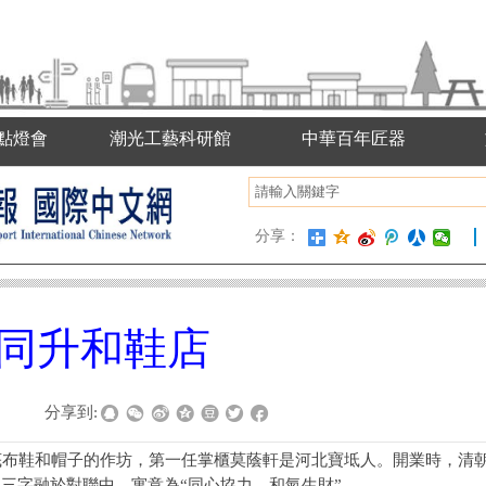
點燈會
潮光工藝科研館
中華百年匠器
分享：
同升和鞋店
|
分享到:
千層底布鞋和帽子的作坊，第一任掌櫃莫蔭軒是河北寶坻人。開業時，清
”三字融於對聯中，寓意為“同心協力，和氣生財”。