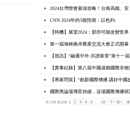
2024台灣燈會最強攻略！台南高鐵、安
CNN 2024年的5個預測：以色列-
【時機】展望2024：那些可能改變世界
第一屆海峽兩岸農業交流大會正式開幕
【視訊】“融通中外·共譜新章”第十一屆
【實事紀錄】第八屆中國成都國際非物
文
【專家問策】“創新國際傳播 講好中國
國際輿論場博弈持續，這場國際傳播研
共 109 条记录
1
2
3
4
5
…
10
下一页>
末
會