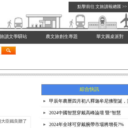
點擊前往
文旅讀報總匯
>>
旅讀文學驛站
農文旅創生專題
華文圓桌派對
綜合快訊
甲辰年農曆四月初八釋迦牟尼佛聖誕，
鷲
2024中國智慧穿戴高峰論壇 暨“智慧
朝大臣鐵良贈了
2024年全球可穿戴腕帶市場將增長7%