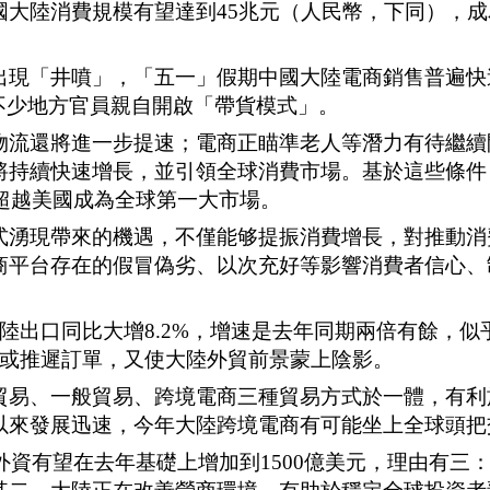
國大陸消費規模有望達到
45
兆元（人民幣，下同），成
出現「井噴」，「五一」假期中國大陸電商銷售普遍快
不少地方官員親自開啟「帶貨模式」。
物流還將進一步提速；電商正瞄準老人等潛力有待繼續
將持續快速增長，並引領全球消費市場。基於這些條件
，超越美國成為全球第一大市場。
式湧現帶來的機遇，不僅能够提振消費增長，對推動消
商平台存在的假冒偽劣、以次充好等影響消費者信心、
。
陸出口同比大增8.2%，增速是去年同期兩倍有餘，似
消或推遲訂單，又使大陸外貿前景蒙上陰影。
貿易、一般貿易、跨境電商三種貿易方式於一體，有利
以來發展迅速，今年大陸跨境電商有可能坐上全球頭把
外資有望在去年基礎上增加到1500億美元，理由有三