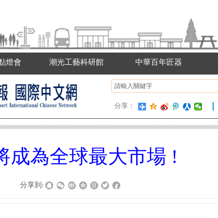
點燈會
潮光工藝科研館
中華百年匠器
分享：
成為全球最大市場 !
|
分享到: