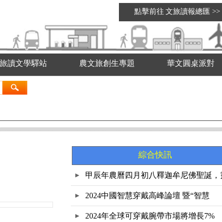
點擊前往
文旅讀報總匯
>>
旅讀文學驛站
農文旅創生專題
華文圓桌派對
綜合快訊
甲辰年農曆四月初八釋迦牟尼佛聖誕，
鷲
2024中國智慧穿戴高峰論壇 暨“智慧
2024年全球可穿戴腕帶市場將增長7%