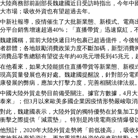
大陸商務部前副部長魏建國近日受訪時指出，今年中
大市場；吸收外資也有望超過去年。
中新社報導，疫情催生了大批新業態、新模式。電商
分平台銷售增速超過40%；「直播帶貨」迅速竄紅，
魏建國稱，當前大陸快遞日均包裹已超過億件，今後
者群體；各地鼓勵消費政策力度不斷加碼，新型消費
消費品零售總額有望從去年約40兆元增長到45兆元
在他看來，如果大陸能抓住直播帶貨等新業態、新模
現高質量發展也有好處。魏建國提醒說，針對部分電
康發展的弊病，應加大打擊力度，完善相關法律法規
中國大陸外貿走勢目前備受關注。據官方數據，4月大
泰來」；但3月以來歐美多國企業因疫情形勢嚴峻取
對此，魏建國表示，大陸外貿的獨特優勢在於集加工
衝擊之際提供「減震墊」。特別是跨境電商疫情爆發
他預計，2020年大陸外貿走勢將「前低後高」，吸收