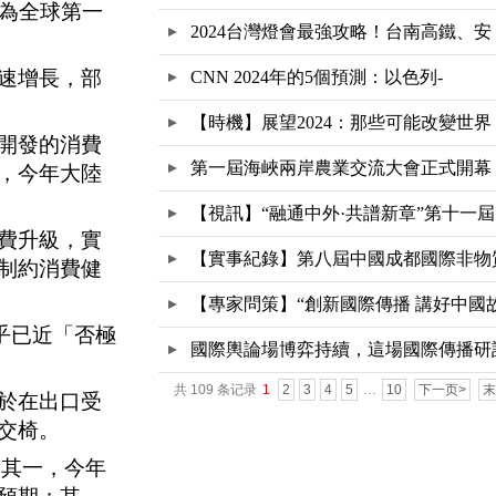
為全球第一
2024台灣燈會最強攻略！台南高鐵、安
速增長，部
CNN 2024年的5個預測：以色列-
【時機】展望2024：那些可能改變世界
開發的消費
第一屆海峽兩岸農業交流大會正式開幕
，今年大陸
【視訊】“融通中外·共譜新章”第十一屆
費升級，實
【實事紀錄】第八屆中國成都國際非物
制約消費健
文
【專家問策】“創新國際傳播 講好中國
乎已近「否極
國際輿論場博弈持續，這場國際傳播研
共 109 条记录
1
2
3
4
5
…
10
下一页>
末
會
於在出口受
交椅。
：其一，今年