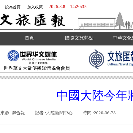
2026
8
8
14:20:35
設為首頁
加入收藏
-
-
|
首頁
國際文旅熱點
中華文化
世界華文大衆傳播媒體
協會會員
中國大陸今年將
來源 :
聯合報
|
記者 :
大陸新聞中心
|
時間 :
2020-06-28
|
|